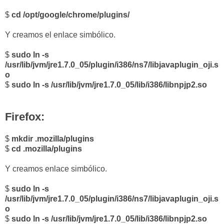
$
cd /opt/google/chrome/plugins/
Y creamos el enlace simbólico
.
$
sudo ln -s
/usr/lib/jvm/jre1.7.0_05/plugin/i386/ns7/libjavaplugin_oji.s
o
$
sudo ln -s /usr/lib/jvm/jre1.7.0_05/lib/i386/libnpjp2.so
Firefox:
$
mkdir .mozilla/plugins
$
cd .mozilla/plugins
Y creamos enlace simbólico.
$
sudo ln -s
/usr/lib/jvm/jre1.7.0_05/plugin/i386/ns7/libjavaplugin_oji.s
o
$
sudo ln -s /usr/lib/jvm/jre1.7.0_05/lib/i386/libnpjp2.so