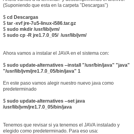
(Suponiendo que esta en la carpeta "Descargas")
$
cd Descargas
$
tar -xvf jre-7u5-linux-i586.tar.gz
$
sudo mkdir /usr/lib/jvm/
$
sudo cp -R jre1.7.0_05/
/usr/lib/jvm/
Ahora vamos a instalar el JAVA en el sistema con:
$
sudo update-alternatives --install "/usr/bin/java" "java"
"/usr/lib/jvm/jre1.7.0_05/bin/java" 1
En este paso vamos alegir nuestro nuevo java como
predeterminado
$
sudo update-alternatives --set java
/usr/lib/jvm/jre1.7.0_05/bin/java
Tenemos que revisar si ya tenemos el JAVA instalado y
elegido como predeterminado. Para eso usa: