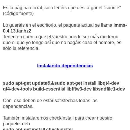
Es la página oficial, solo tenéis que descargar el "source"
(código fuente)
Lo guaráis en el escritorio, el paquete actual se llama
lmms-
0.4.13.tar.bz2
Tened en cuenta que el vuestro puede ser más moderno
que el que yo tengo así que no hagáis caso el nombre, es
solo la referencia.
Instalando dependencias
sudo apt-get update&&sudo apt-get install libqt4-dev
qt4-dev-tools build-essential libfftw3-dev libsndfile1-dev
Con eso deben de estar satisfechas todas las
dependencias.
También instalaremos checkinstall para crear nuestro
paquete .deb
sudo apt-get install checkinstall